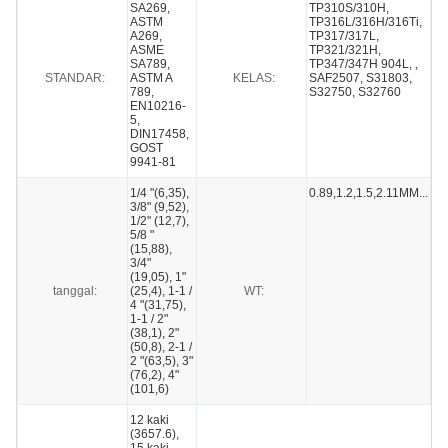
SA269,
TP310S/310H,
ASTM
TP316L/316H/316Ti,
A269,
TP317/317L,
ASME
TP321/321H,
SA789,
TP347/347H 904L, ,
STANDAR:
ASTM A
KELAS:
SAF2507, S31803,
789,
S32750, S32760
EN10216-
5,
DIN17458,
GOST
9941-81
1/4 "(6,35),
0.89,1.2,1.5,2.11MM...
3/8" (9,52),
1/2" (12,7),
5/8 "
(15,88),
3/4"
(19,05), 1"
tanggal:
(25,4), 1-1 /
WT:
4 "(31,75),
1-1 / 2"
(38,1), 2"
(50,8), 2-1 /
2 "(63,5), 3"
(76,2), 4"
(101,6)
12 kaki
(3657.6),