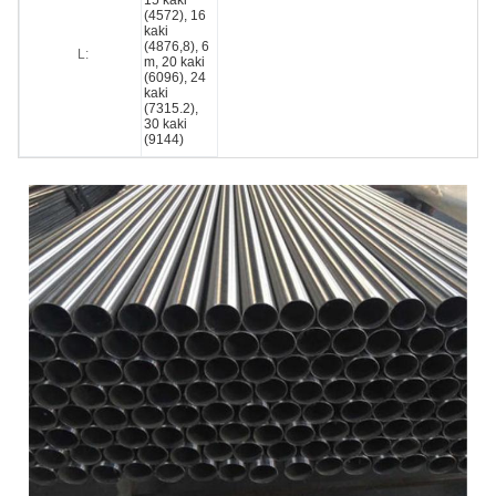
15 kaki
(4572), 16
kaki
(4876,8), 6
L:
m, 20 kaki
(6096), 24
kaki
(7315.2),
30 kaki
(9144)