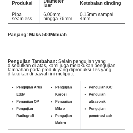
Diameter
Produksi
Ketebalan dinding
luar
Pipa
6.00mm
0.15mm sampai
seamless
hingga 76mm
4mm
Panjang: Maks.500M/buah
Pengujian Tambahan:
Selain pengujian yang
disebutkan di atas, kami juga melakukan pengujian
tambahan pada produk yang diproduksi.Tes yang
dilakukan di bawah ini meliputi:
Pengujian Arus
Pengujian
Pengujian IGC
Eddy
Korosi
Pengujian
Pengujian OP
Pengujian
ultrasonik
Pengujian
Mikro
Pengujian
Radiografi
Pengujian
penetrasi cair
Makro