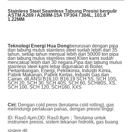
Stainless Steel Seamless Tabung Presisi bergulir
ASTM A269 / A269M-15A TP304 / 304L, 101,6 *
1.22MM
Teknologi Energi Hua Dong
berurusan dengan pipa
dan tabung mulus stainless steel sudah lebih dari 35
tahun, setiap tahun menjual lebih dari 50000 ton pipa
dan tabung mulus stainless steel.Klien kami sudah
mencakup lebih dari 30 negara.Pipa dan tabung mulus
stainless steel kami lebar digunakan di Boiler,
Pertambangan, Energi, Petrokimia, Industri Kimia,
Pabrik Makanan, Pabrik Kertas, Industri Gas dan
Cairan, dll.
ANSI B16.10: B16.19 SCH 5S, SCH 10S,
SCH 20, SCH 30, SCH 40S, SCH 60, SCH80S, XS,
SCH 100, SCH 120, SCH160, XXS
Ciri:
Dengan cold press (terutama cold rolling), gas
melindungi perlakuan panas, dengan presisi tinggi:
ID: Ra≤0.4μm,
OD: Ra≤0.8μm；Terutama untuk
instrumen presisi, sistem tekanan hidrolik, gas buang
sistem dll.