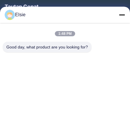
Tautan Cepat
Elsie
Rumah
Produk
1:48 PM
Tentang Kami
Good day, what product are you looking for?
Tur Pabrik
Kontrol Kualitas
Hubungi Kami
Permintaan Penawaran
Follow Us