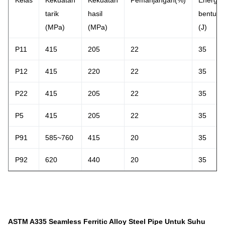
Kelas
Kekuatan
Kekuatan
Pemanjangan(%)
Energi
tarik
hasil
bentura
(MPa)
(MPa)
(J)
P11
415
205
22
35
P12
415
220
22
35
P22
415
205
22
35
P5
415
205
22
35
P91
585~760
415
20
35
P92
620
440
20
35
ASTM A335 Seamless Ferritic Alloy Steel Pipe Untuk Suhu