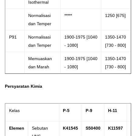
Isothermal
Normalisasi
*****
1250 [675]
dan Temper
P91
Normalisasi
1900-1975 [1040
1350-1470
dan Temper
- 1080]
[730 - 800]
Memuaskan
1900-1975 [1040
1350-1470
dan Marah
- 1080]
[730 - 800]
Persyaratan Kimia
Kelas
P-5
P-9
H-11
P-
Elemen
Sebutan
K41545
S50400
K11597
K2