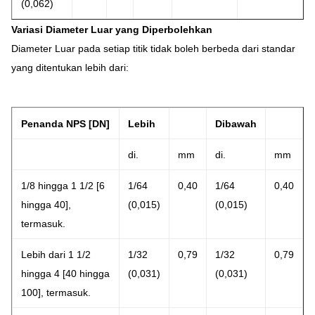
(0,062)
Variasi Diameter Luar yang Diperbolehkan
Diameter Luar pada setiap titik tidak boleh berbeda dari standar
yang ditentukan lebih dari:
Penanda NPS [DN]
Lebih
Dibawah
di.
mm
di.
mm
1/8 hingga 1 1/2 [6
1/64
0,40
1/64
0,40
hingga 40],
(0,015)
(0,015)
termasuk.
Lebih dari 1 1/2
1/32
0,79
1/32
0,79
hingga 4 [40 hingga
(0,031)
(0,031)
100], termasuk.