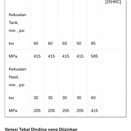
[25HRC].
Kekuatan
Tarik,
min., psi
ksi
60
60
60
60
85
MPa
415
415
415
415
585
Kekuatan
Hasil,
min., psi
ksi
30
30
30
30
60
MPa
205
205
205
205
415
Variasi Tebal Dinding yang Diizinkan