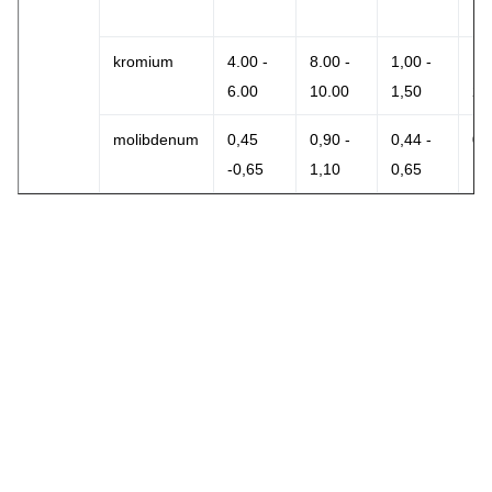
kromium
4.00 -
8.00 -
1,00 -
1,
6.00
10.00
1,50
2,
molibdenum
0,45
0,90 -
0,44 -
0,
-0,65
1,10
0,65
1,