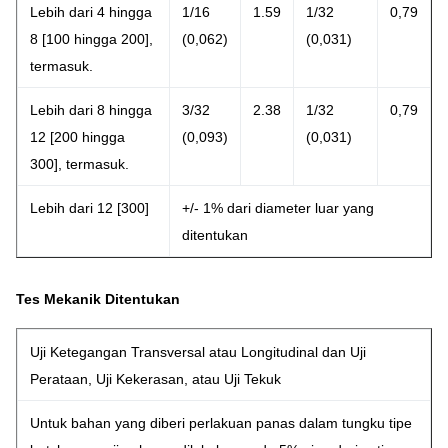
Lebih dari 4 hingga
1/16
1.59
1/32
0,79
8 [100 hingga 200],
(0,062)
(0,031)
termasuk.
Lebih dari 8 hingga
3/32
2.38
1/32
0,79
12 [200 hingga
(0,093)
(0,031)
300], termasuk.
Lebih dari 12 [300]
+/- 1% dari diameter luar yang
ditentukan
Tes Mekanik Ditentukan
Uji Ketegangan Transversal atau Longitudinal dan Uji
Perataan, Uji Kekerasan, atau Uji Tekuk
Untuk bahan yang diberi perlakuan panas dalam tungku tipe