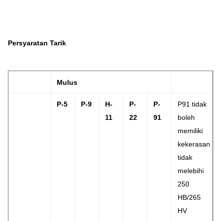
Persyaratan Tarik
Mulus
P-5
P-9
H-
P-
P-
P91 tidak
11
22
91
boleh
memiliki
kekerasan
tidak
melebihi
250
HB/265
HV