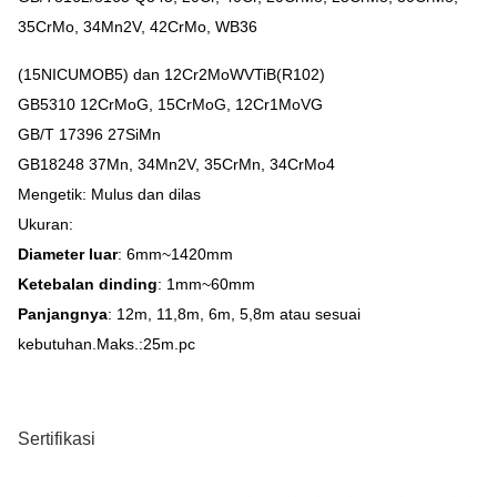
35CrMo, 34Mn2V, 42CrMo, WB36
(15NICUMOB5) dan 12Cr2MoWVTiB(R102)
GB5310 12CrMoG, 15CrMoG, 12Cr1MoVG
GB/T 17396 27SiMn
GB18248 37Mn, 34Mn2V, 35CrMn, 34CrMo4
Mengetik: Mulus dan dilas
Ukuran:
Diameter luar
: 6mm~1420mm
Ketebalan dinding
: 1mm~60mm
Panjangnya
: 12m, 11,8m, 6m, 5,8m atau sesuai
kebutuhan.Maks.:25m.pc
Sertifikasi