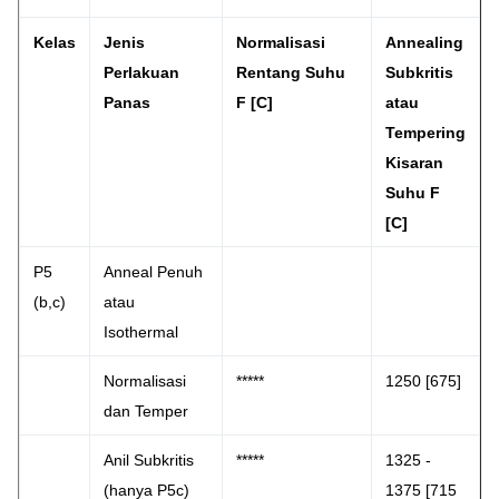
Kelas
Jenis
Normalisasi
Annealing
Perlakuan
Rentang Suhu
Subkritis
Panas
F [C]
atau
Tempering
Kisaran
Suhu F
[C]
P5
Anneal Penuh
(b,c)
atau
Isothermal
Normalisasi
*****
1250 [675]
dan Temper
Anil Subkritis
*****
1325 -
(hanya P5c)
1375 [715