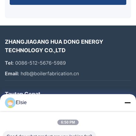
ZHANGJIAGANG HUA DONG ENERGY
TECHNOLOGY CO.,LTD
Tel:
0086-512-5676-5989
Email:
hdb@boilerfabrication.cn
Tautan Cepat
Elsie
Rumah
Produk
6:50 PM
Tentang Kami