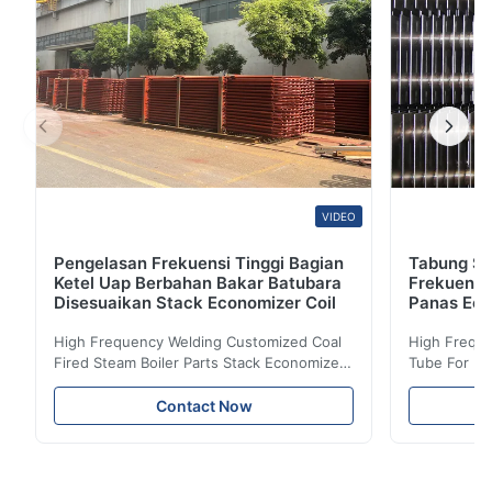
VIDEO
Pengelasan Frekuensi Tinggi Bagian
Tabung Sir
Ketel Uap Berbahan Bakar Batubara
Frekuensi
Disesuaikan Stack Economizer Coil
Panas Eco
High Frequency Welding Customized Coal
High Freque
Fired Steam Boiler Parts Stack Economizer
Tube For Ec
Coil Boiler economizer Boiler Economizer is
economizer 
the energy improving device that helps to
energy impr
Contact Now
reduce the cost of operation by saving the
reduce the 
fuel. The economizer in Boiler tends to
fuel. The ec
make the system more energy efficient. In
make the sy
boilers, economizers are generally
boilers, ec