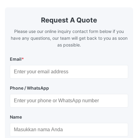
designed to exchange heat with the fluid,
designed to
generally water. The exhaust from the
generally w
boilers is generally in the temperature
boilers is g
Request A Quote
range of 200°C – 250°C, so there
range of 20
huge
Please use our online inquiry contact form below if you
have any questions, our team will get back to you as soon
as possible.
Email
*
Phone / WhatsApp
Name