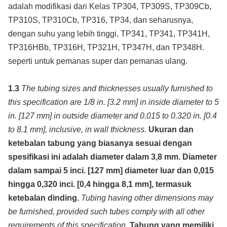
adalah modifikasi dari Kelas TP304, TP309S, TP309Cb,
TP310S, TP310Cb, TP316, TP34, dan seharusnya,
dengan suhu yang lebih tinggi, TP341, TP341, TP341H,
TP316HBb, TP316H, TP321H, TP347H, dan TP348H.
seperti untuk pemanas super dan pemanas ulang.
1.3
The tubing sizes and thicknesses usually furnished to
this specification are 1/8 in. [3.2 mm] in inside diameter to 5
in. [127 mm] in outside diameter and 0.015 to 0.320 in. [0.4
to 8.1 mm], inclusive, in wall thickness.
Ukuran dan
ketebalan tabung yang biasanya sesuai dengan
spesifikasi ini adalah diameter dalam 3,8 mm. Diameter
dalam sampai 5 inci. [127 mm] diameter luar dan 0,015
hingga 0,320 inci. [0,4 hingga 8,1 mm], termasuk
ketebalan dinding.
Tubing having other dimensions may
be furnished, provided such tubes comply with all other
requirements of this specification.
Tabung yang memiliki