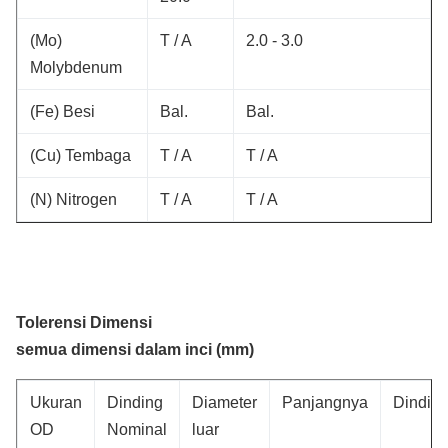
(Mo)
T / A
2.0 - 3.0
Molybdenum
(Fe) Besi
Bal.
Bal.
(Cu) Tembaga
T / A
T / A
(N) Nitrogen
T / A
T / A
Tolerensi Dimensi
semua dimensi dalam inci (mm)
Ukuran
Dinding
Diameter
Panjangnya
Dindin
OD
Nominal
luar