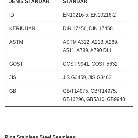
JENIS STANDAR
STANDAR
ID
EN10216-5, EN10216-2
KERIUHAN
DIN 17456, DIN 17458
ASTM
ASTM A312, A213, A269,
A511, A789, A790 DLL
GOST
GOST 9941, GOST 5632
JIS
JIS G3459, JIS G3463
GB
GB/T14975, GB/T14975,
GB13296, GB5310, GB9948
Pipa Stainless Steel Seamless: