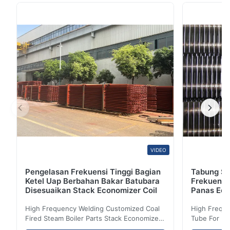
steel OD: 6-630mm WT: 0,5-52mm JENIS DAN KELAS
BAJA UTAMA : PRODUK KELAS BAJA KHUSUS
Austenitik
TP304,TP304L,TP304H,TP316,TP316L,TP316H,TP316Ti
TP321,TP321H...
VIDEO
Pengelasan Frekuensi Tinggi Bagian
Tabung Sir
Ketel Uap Berbahan Bakar Batubara
Frekuensi
Disesuaikan Stack Economizer Coil
Panas Eco
High Frequency Welding Customized Coal
High Freque
Fired Steam Boiler Parts Stack Economizer
Tube For Ec
Coil Boiler economizer Boiler Economizer is
economizer 