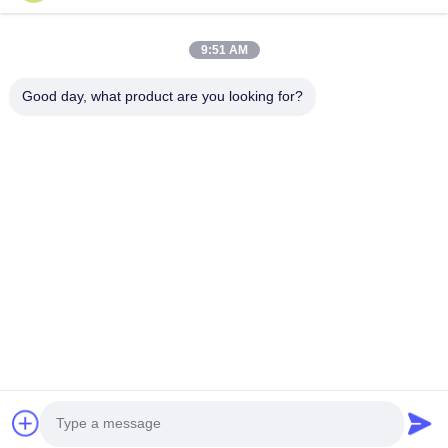
Produk
9:51 AM
Tentang Kami
Good day, what product are you looking for?
Tur Pabrik
Kontrol Kualitas
Hubungi Kami
Permintaan Penawaran
Follow Us
©2020- ZHANGJIAGANG HUA DONG ENERGY TECHNOLOGY CO.,LTD.
Semua hak dilindungi