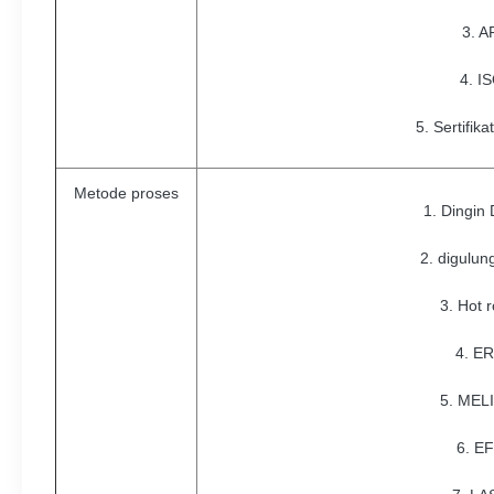
3. A
4. I
5. Sertifika
Metode proses
1. Dingin 
2. digulun
3. Hot r
4. E
5. MEL
6. E