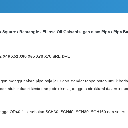
 Square / Rectangle / Ellipse Oil Galvanis, gas alam Pipa / Pipa Ba
X42 X46 X52 X60 X65 X70 X70 SRL DRL
gan menggunakan pipa baja jalur dan standar tanpa batas untuk berbag
ntuk industri kimia dan petro-kimia, anggota struktural dalam industri
ingga OD40＂, ketebalan SCH30, SCH40, SCH80, SCH160 dan seterusny