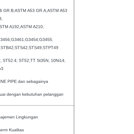
06 GR.B;ASTM A53 GR.A;ASTM A53
B;
STM A192;ASTM A210;
;G3456;G3461;G3454;G3455;
;STB42;STS42;STS49;STPT49
; ST52.4; ST52;TT St35N; 10Ni14;
o3
LINE PIPE dan sebagainya
suai dengan kebutuhan pelanggan
anajemen Lingkungan
sterm Kualitas