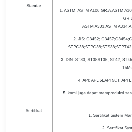
Standar
1. ASTM: ASTM A106 GR.A;ASTM A1
GR.
ASTM A333;ASTM A334;A
2. JIS: G3452; G3457;G3454
STPG38;STPG38;STS38;STPT42
3. DIN: ST33; ST38ST35; ST42; ST45
15M
4. API: APL 5LAPI 5CT; API 
5. kami juga dapat memproduksi se
Sertifikat
1. Sertifikat Sistem M
2. Sertifikat Sy