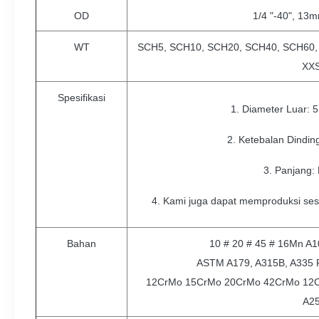
OD
1/4 "-40", 1
WT
SCH5, SCH10, SCH20, SCH40, SCH60,
XX
Spesifikasi
1. Diameter Luar:
2. Ketebalan Dindi
3. Panjang:
4. Kami juga dapat memproduksi se
Bahan
10 # 20 # 45 # 16Mn A10
ASTM A179, A315B, A335 P
12CrMo 15CrMo 20CrMo 42CrMo 12C
A2