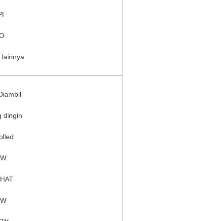
PI
SO
t lainnya
Diambil
g dingin
olled
RW
IHAT
FW