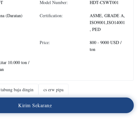
DT
Model Number:
HDT-CSWT001
na (Daratan)
Certification:
ASME, GRADE A,
ISO9001,ISO14001
, PED
Price:
800 - 9000 USD /
ton
itar 10.000 ton /
an
tabung baja dingin
cs erw pipa
K
i
r
i
m
S
e
k
a
r
a
n
g