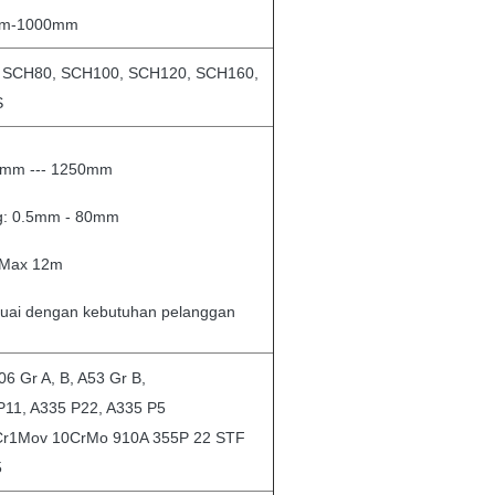
3mm-1000mm
 SCH80, SCH100, SCH120, SCH160,
S
 5mm --- 1250mm
ng: 0.5mm - 80mm
 Max 12m
suai dengan kebutuhan pelanggan
6 Gr A, B, A53 Gr B,
11, A335 P22, A335 P5
r1Mov 10CrMo 910A 355P 22 STF
5