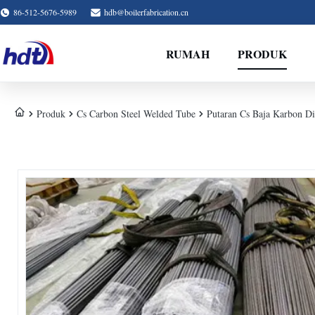
86-512-5676-5989
hdb@boilerfabrication.cn
RUMAH
PRODUK
Produk
Cs Carbon Steel Welded Tube
Putaran Cs Baja Karbon