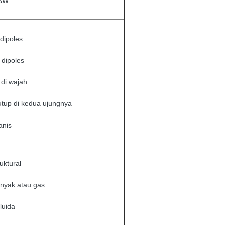
ASW
dipoles
 dipoles
 di wajah
tutup di kedua ujungnya
anis
ruktural
inyak atau gas
fluida