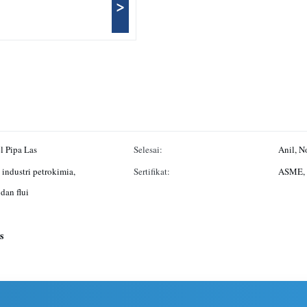
>
l Pipa Las
Selesai:
Anil, N
 industri petrokimia,
Sertifikat:
ASME, 
dan flui
s