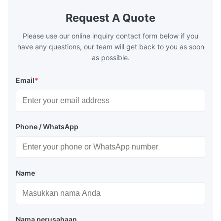
generally water. The exhaust from the
generally w
boilers is generally in the temperature
boilers is g
Request A Quote
range of 200°C – 250°C, so there
range of 20
huge
Please use our online inquiry contact form below if you
have any questions, our team will get back to you as soon
as possible.
Email
*
Phone / WhatsApp
Name
Nama perusahaan