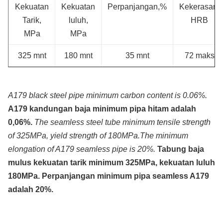
Kekuatan
Kekuatan
Perpanjangan,%
Kekerasan,
Tarik,
luluh,
HRB
MPa
MPa
325 mnt
180 mnt
35 mnt
72 maks
A179 black steel pipe minimum carbon content is 0.06%.
A179 kandungan baja minimum pipa hitam adalah
0,06%.
The seamless steel tube minimum tensile strength
of 325MPa, yield strength of 180MPa.The minimum
elongation of A179 seamless pipe is 20%.
Tabung baja
mulus kekuatan tarik minimum 325MPa, kekuatan luluh
180MPa. Perpanjangan minimum pipa seamless A179
adalah 20%.