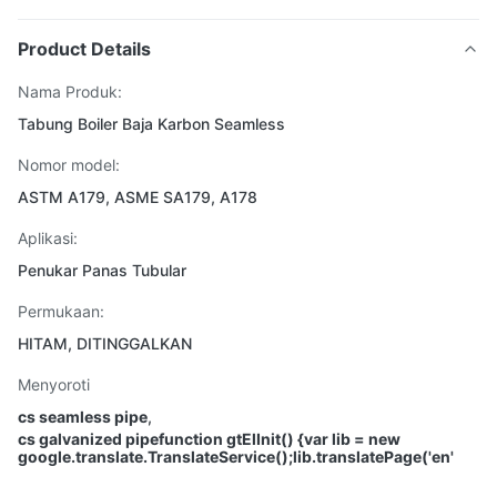
Product Details
Nama Produk:
Tabung Boiler Baja Karbon Seamless
Nomor model:
ASTM A179, ASME SA179, A178
Aplikasi:
Penukar Panas Tubular
Permukaan:
HITAM, DITINGGALKAN
Menyoroti
cs seamless pipe
,
cs galvanized pipefunction gtElInit() {var lib = new
google.translate.TranslateService();lib.translatePage('en'