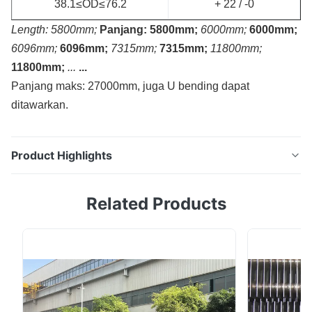
38.1≤OD≤76.2
+ 22 / -0
Length: 5800mm;
Panjang: 5800mm;
6000mm;
6000mm;
6096mm;
6096mm;
7315mm;
7315mm;
11800mm;
11800mm;
...
...
Panjang maks: 27000mm, juga U bending dapat
ditawarkan.
Product Highlights
Tabung Boiler mulus baja karbon, tabung U bend,
Related Products
ASTM A179, A178 Gr.B, 19.05MM Tabung dingin ditarik
mulus untuk penukar panas tubular, kondensor, dan
peralatan perpindahan panas serupa. Pipa ini harus
dibuat dengan proses ditarik dingin. Komposisi kimia:
C,% M N, % P,% S,% 0,06-0,18 0,27-0,63 Maks 0...