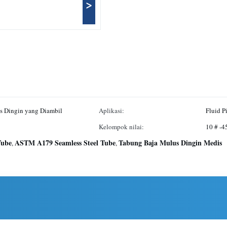
>
s Dingin yang Diambil
Aplikasi:
Fluid P
Kelompok nilai:
10 # -4
Tube
ASTM A179 Seamless Steel Tube
Tabung Baja Mulus Dingin Medis
,
,