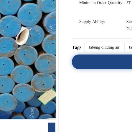
Minimum Order Quantity:
5T
Supply Ability:
Sek
bul
Tags
tabung dinding air
t