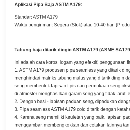
Aplikasi Pipa Baja ASTM A179:
Standar: ASTM A179
Waktu pengiriman: Segera (Stok) atau 10-40 hari (Produ
Tabung baja ditarik dingin ASTM A179 (ASME SA179
Ini adalah cara korosi logam yang efektif, penggunaan f
1. ASTM A179 produsen pipa seamless yang ditarik ding
menghindari matriks tabung mulus yang ditarik dingin d
seng membentuk lapisan tipis dan permukaan seng oksida
di atmosfer menghasilkan garam seng yang tidak larut, ef
2. Dengan besi - lapisan paduan seng, dipadukan dengan
3. Pipa seamless ASTM A179 cold ditarik dengan ketahan
4. Karena seng memiliki keuletan yang baik, lapisan p
menggambar, membengkokkan dan cetakan lainnya tanp