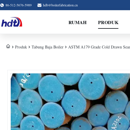
86-512-5676-5989
hdb@boilerfabrication.cn
RUMAH
PRODUK
Produk
Tabung Baja Boiler
ASTM A179 Grade Cold Drawn Seamle