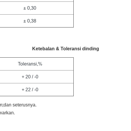
± 0,30
± 0,38
Ketebalan & Toleransi dinding
Toleransi,%
+ 20 / -0
+ 22 / -0
dan seterusnya.
warkan.