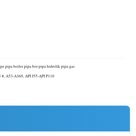
ipe pipa boiler pipa bor pipa hidrolik pipa gas
5 #, A53-A369, API J55-API P110