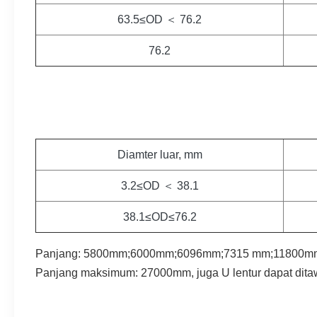
63.5≤OD ＜ 76.2
76.2
Diamter luar, mm
3.2≤OD ＜ 38.1
38.1≤OD≤76.2
Panjang: 5800mm;6000mm;6096mm;7315 mm;11800mm;
Panjang maksimum: 27000mm, juga U lentur dapat dita