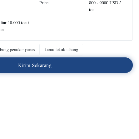
Price:
800 - 9000 USD /
ton
itar 10.000 ton /
an
abung penukar panas
kamu tekuk tabung
K
i
r
i
m
S
e
k
a
r
a
n
g