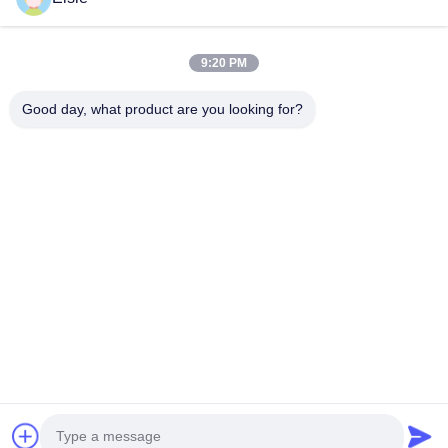
Rumah
Produk
9:20 PM
Tentang Kami
Good day, what product are you looking for?
Tur Pabrik
Kontrol Kualitas
Hubungi Kami
Permintaan Penawaran
Follow Us
©2020- ZHANGJIAGANG HUA DONG ENERGY TECHNOLOGY CO.,LTD.
Semua hak dilindungi