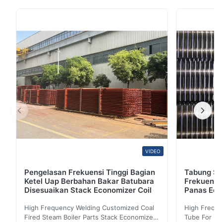
salah satu jenis tabung ketel dan termasuk dalam
kategori tabung baja mulus.Metode pembuatannya
sama dengan pipa seamless, tetapi ada persyaratan
ketat pada grade baja yang digunakan dalam ...
VIDEO
Pengelasan Frekuensi Tinggi Bagian
Tabung Sir
Ketel Uap Berbahan Bakar Batubara
Frekuensi
Disesuaikan Stack Economizer Coil
Panas Eco
High Frequency Welding Customized Coal
High Freque
Fired Steam Boiler Parts Stack Economizer
Tube For Ec