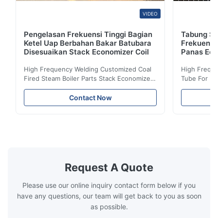
VIDEO
Pengelasan Frekuensi Tinggi Bagian
Tabung Sir
Ketel Uap Berbahan Bakar Batubara
Frekuensi
Disesuaikan Stack Economizer Coil
Panas Eco
High Frequency Welding Customized Coal
High Freque
Fired Steam Boiler Parts Stack Economizer
Tube For Ec
Coil Boiler economizer Boiler Economizer is
economizer 
the energy improving device that helps to
energy impr
Contact Now
reduce the cost of operation by saving the
reduce the 
fuel. The economizer in Boiler tends to
fuel. The ec
make the system more energy efficient. In
make the sy
boilers, economizers are generally
boilers, ec
designed to exchange heat with the fluid,
designed to
generally water. The exhaust from the
generally w
boilers is generally in the temperature
boilers is g
Request A Quote
range of 200°C – 250°C, so there
range of 20
huge
Please use our online inquiry contact form below if you
have any questions, our team will get back to you as soon
as possible.