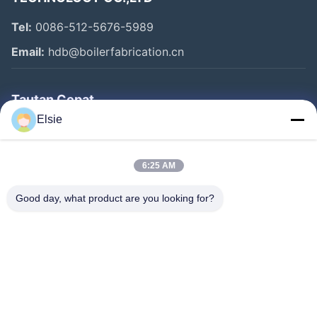
Tel:
0086-512-5676-5989
Email:
hdb@boilerfabrication.cn
Tautan Cepat
Elsie
Rumah
Produk
6:25 AM
Tentang Kami
Good day, what product are you looking for?
Tur Pabrik
Kontrol Kualitas
Hubungi Kami
Permintaan Penawaran