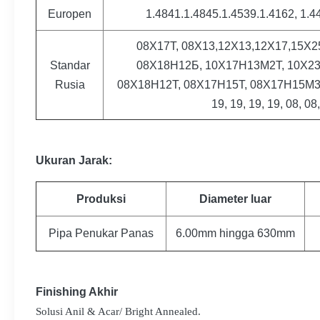
Europen
1.4841.1.4845.1.4539.1.4162, 1.44
08Х17Т, 08Х13,12Х13,12Х17,15Х2
Standar
08Х18Н12Б, 10Х17Н13М2Т, 10Х2
Rusia
08Х18Н12Т, 08Х17Н15Т, 08Х17Н15М3Т, 1
19, 19, 19, 19, 08, 08
Ukuran
Jarak
:
Produksi
Diameter luar
Pipa Penukar Panas
6.00mm hingga 630mm
Finishing Akhir
Solusi Anil & Acar
/ Bright Annealed.