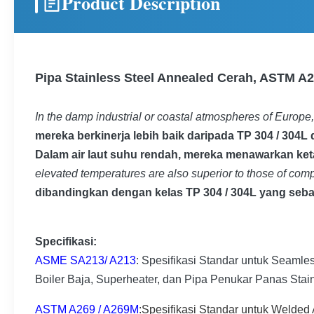
Product Description
Pipa Stainless Steel Annealed Cerah, ASTM A2
In the damp industrial or coastal atmospheres of Europe,
mereka berkinerja lebih baik daripada TP 304 / 304L d
Dalam air laut suhu rendah, mereka menawarkan keta
elevated temperatures are also superior to those of co
dibandingkan dengan kelas TP 304 / 304L yang seb
S
pecifikasi
:
ASME SA213
/ A213
: Spesifikasi Standar untuk Seamles
Boiler Baja, Superheater, dan Pipa Penukar Panas Stain
ASTM A269 / A269M
:
Spesifikasi Standar untuk Welded A