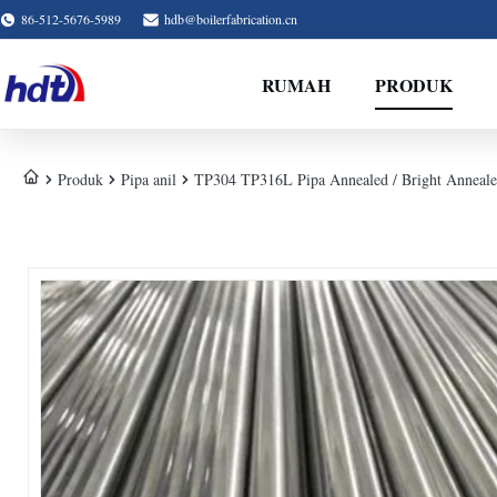
86-512-5676-5989
hdb@boilerfabrication.cn
RUMAH
PRODUK
Produk
Pipa anil
TP304 TP316L Pipa Annealed / Bright Annea