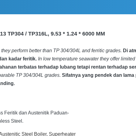
13 TP304 / TP316L, 9.53 * 1.24 * 6000 MM
 they perform better than TP 304/304L and ferritic grades.
Di at
an kadar feritik.
In low temperature seawater they offer limited 
hanan terbatas terhadap lubang tetapi rentan terhadap se
mparable TP 304/304L grades.
Sifatnya yang pendek dan lama 
anding.
s Feritik dan Austenitik Paduan-
less Steel.
ustenitic Steel Boiler, Superheater