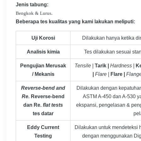
Jenis tabung:
Bengkok & Lurus.
Beberapa tes kualitas yang kami lakukan meliputi:
Uji Korosi
Dilakukan hanya ketika di
Analisis kimia
Tes dilakukan sesuai stan
Pengujian Merusak
Tensile |
Tarik |
Hardness |
Ke
/ Mekanis
|
Flare |
Flare |
Flang
Reverse-bend and
Dilakukan dengan kepatuha
Re.
Reverse-bend
ASTM A-450 dan A-530 ya
dan Re.
flat tests
ekspansi, pengelasan & pen
tes datar
pe
Eddy Current
Dilakukan untuk mendeteksi
Testing
dengan menggunakan Digi