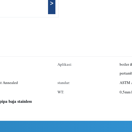
>
Aplikasi:
boiler 
pertamb
ht Annealed
standar:
ASTM 
WT:
0,5mm 
ipa baja stainless