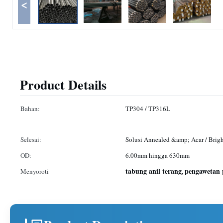
<
Product Details
Bahan:
TP304 / TP316L
Selesai:
Solusi Annealed &amp; Acar / Brig
OD:
6.00mm hingga 630mm
tabung anil terang
pengawetan p
Menyoroti
,