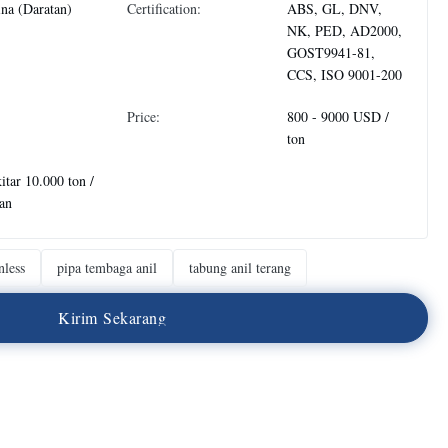
na (Daratan)
Certification:
ABS, GL, DNV,
NK, PED, AD2000,
GOST9941-81,
CCS, ISO 9001-200
Price:
800 - 9000 USD /
ton
itar 10.000 ton /
an
nless
pipa tembaga anil
tabung anil terang
K
i
r
i
m
S
e
k
a
r
a
n
g