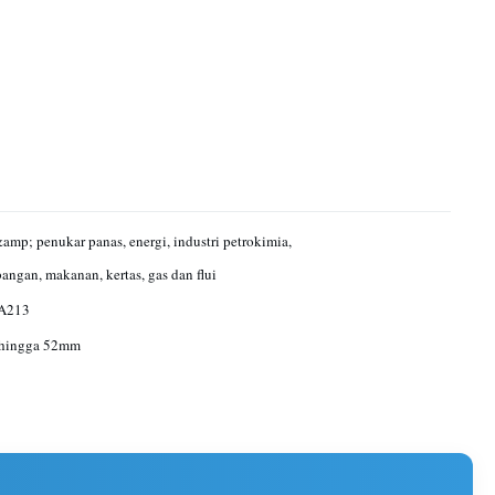
&amp; penukar panas, energi, industri petrokimia,
angan, makanan, kertas, gas dan flui
A213
hingga 52mm