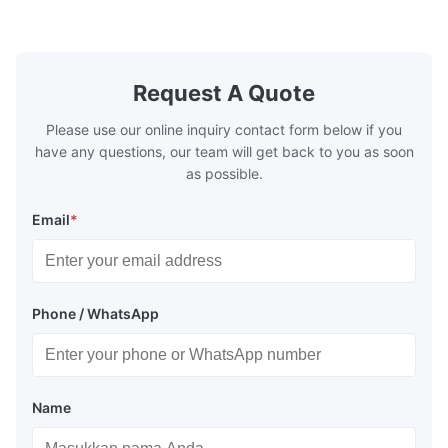
make the system more energy efficient. In
make the sy
boilers, economizers are generally
boilers, ec
designed to exchange heat with the fluid,
designed to
generally water. The exhaust from the
generally w
boilers is generally in the temperature
boilers is g
Request A Quote
range of 200°C – 250°C, so there
range of 20
huge
Please use our online inquiry contact form below if you
have any questions, our team will get back to you as soon
as possible.
Email
*
Phone / WhatsApp
Name