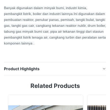
Banyak digunakan dalam minyak bumi, industri kimia,
pembangkit listrik, boiler dan industri lainnya.Ini digunakan dalam
pembuatan reaktor, penukar panas, pemisah, tangki bulat, tangki
gas, tangki gas cair, cangkang tekanan reaktor nuklir, drum boiler,
tabung gas minyak bumi cair, pipa air tekanan tinggi dari stasiun
pembangkit listrik tenaga air, cangkang turbin dan peralatan serta
komponen lainnya .
Product Highlights
ASTM A 204 Grade BC Alloy Steel Plateuntuk Aplikasi
Related Products
Boiler informasi produk Slab casting kontinu atau slab
rolling primer digunakan sebagai bahan baku, yang
dipanaskan dengan stepping furnace, diderkalisasi
dengan air bertekanan tinggi dan kemudian memasuki