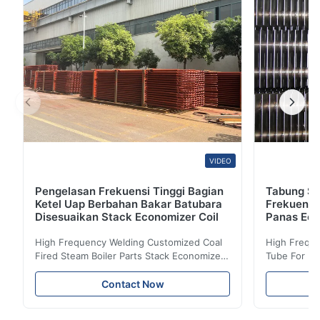
pabrik pengasaran.Bahan-bahan kasar ...
VIDEO
Pengelasan Frekuensi Tinggi Bagian
Tabung Sir
Ketel Uap Berbahan Bakar Batubara
Frekuensi
Disesuaikan Stack Economizer Coil
Panas Eco
High Frequency Welding Customized Coal
High Freque
Fired Steam Boiler Parts Stack Economizer
Tube For Ec
Coil Boiler economizer Boiler Economizer is
economizer 
the energy improving device that helps to
energy impr
Contact Now
reduce the cost of operation by saving the
reduce the 
fuel. The economizer in Boiler tends to
fuel. The ec