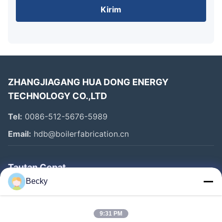
Kirim
ZHANGJIAGANG HUA DONG ENERGY
TECHNOLOGY CO.,LTD
Tel:
0086-512-5676-5989
Email:
hdb@boilerfabrication.cn
Tautan Cepat
Becky
Rumah
Produk
9:31 PM