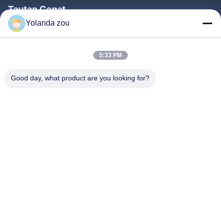
Tautan Cepat
Yolanda zou
Rumah
Produk
5:33 PM
Tentang Kami
Good day, what product are you looking for?
Tur Pabrik
Kontrol Kualitas
Hubungi Kami
Permintaan Penawaran
Follow Us