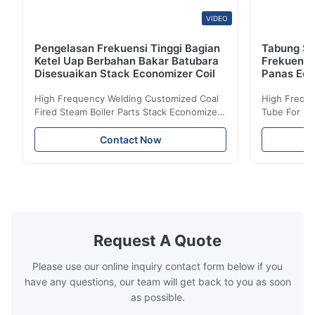
VIDEO
Pengelasan Frekuensi Tinggi Bagian
Tabung Sir
Ketel Uap Berbahan Bakar Batubara
Frekuensi
Disesuaikan Stack Economizer Coil
Panas Eco
High Frequency Welding Customized Coal
High Freque
Fired Steam Boiler Parts Stack Economizer
Tube For Ec
Coil Boiler economizer Boiler Economizer is
economizer 
the energy improving device that helps to
energy impr
Contact Now
reduce the cost of operation by saving the
reduce the 
fuel. The economizer in Boiler tends to
fuel. The ec
make the system more energy efficient. In
make the sy
boilers, economizers are generally
boilers, ec
designed to exchange heat with the fluid,
designed to
generally water. The exhaust from the
generally w
boilers is generally in the temperature
boilers is g
Request A Quote
range of 200°C – 250°C, so there
range of 20
huge
Please use our online inquiry contact form below if you
have any questions, our team will get back to you as soon
as possible.