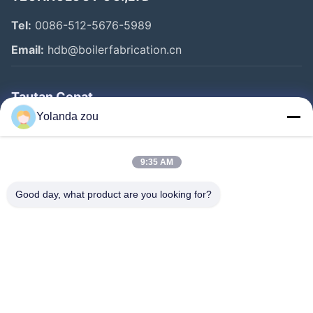
Tel:
0086-512-5676-5989
Email:
hdb@boilerfabrication.cn
Tautan Cepat
Yolanda zou
Rumah
Produk
9:35 AM
Tentang Kami
Good day, what product are you looking for?
Tur Pabrik
Kontrol Kualitas
Hubungi Kami
Permintaan Penawaran