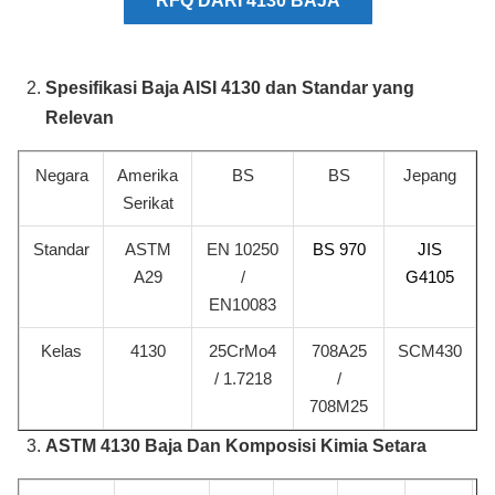
RFQ DARI 4130 BAJA
Spesifikasi Baja AISI 4130 dan Standar yang
Relevan
Negara
Amerika
BS
BS
Jepang
Serikat
Standar
ASTM
EN 10250
BS 970
JIS
A29
/
G4105
EN10083
Kelas
4130
25CrMo4
708A25
SCM430
/ 1.7218
/
708M25
ASTM 4130 Baja Dan Komposisi Kimia Setara