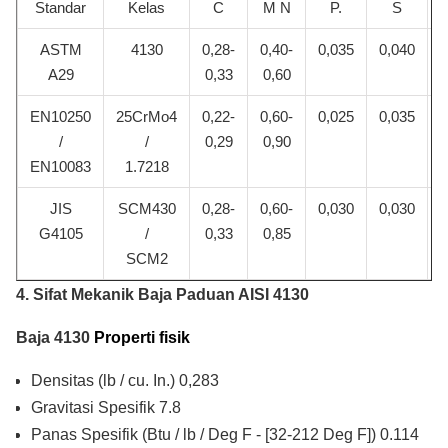
Standar
Kelas
C
M N
P.
S
ASTM
4130
0,28-
0,40-
0,035
0,040
0
A29
0,33
0,60
EN10250
25CrMo4
0,22-
0,60-
0,025
0,035
/
/
0,29
0,90
EN10083
1.7218
JIS
SCM430
0,28-
0,60-
0,030
0,030
0
G4105
/
0,33
0,85
SCM2
4. Sifat Mekanik Baja Paduan AISI 4130
Baja 4130
Properti fisik
Densitas (lb / cu. In.) 0,283
Gravitasi Spesifik 7.8
Panas Spesifik (Btu / lb / Deg F - [32-212 Deg F]) 0.114