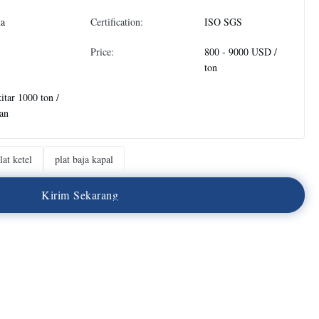
na
Certification:
ISO SGS
Price:
800 - 9000 USD /
ton
itar 1000 ton /
an
lat ketel
plat baja kapal
K
i
r
i
m
S
e
k
a
r
a
n
g