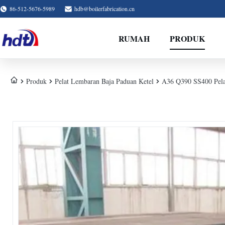
86-512-5676-5989
hdb@boilerfabrication.cn
RUMAH
PRODUK
Produk
Pelat Lembaran Baja Paduan Ketel
A36 Q390 SS400 Pelat