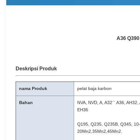
A36 Q390 
Deskripsi Produk
nama Produk
pelat baja karbon
Bahan
NVA, NVD, A, A32`` A36, AH32
EH36
Q195, Q235, Q235B, Q345, 10
20Mn2,35Mn2,45Mn2.