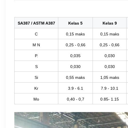
SA387 / ASTM A387
Kelas 5
Kelas 9
C
0,15 maks
0,15 maks
M N
0,25 - 0,66
0,25 - 0,66
P.
0,035
0,030
S
0,030
0,030
Si
0,55 maks
1,05 maks
Kr
3.9 - 6.1
7.9 - 10.1
Mo
0,40 - 0,7
0.85- 1.15