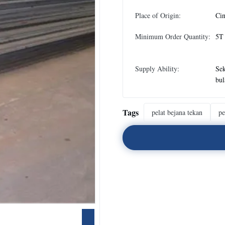
Place of Origin:
Ci
Minimum Order Quantity:
5T
Supply Ability:
Sek
bul
Tags
pelat bejana tekan
pe