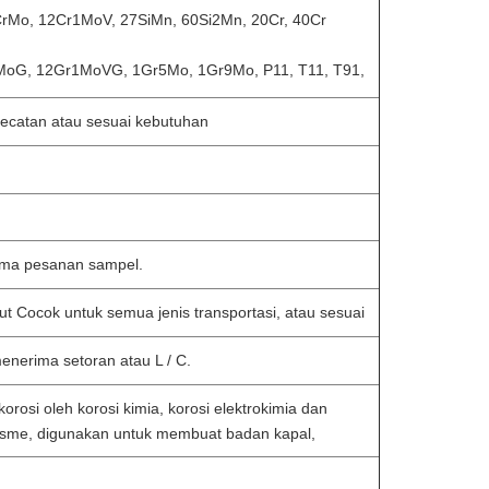
rMo, 12Cr1MoV, 27SiMn, 60Si2Mn, 20Cr, 40Cr
oG, 12Gr1MoVG, 1Gr5Mo, 1Gr9Mo, P11, T11, T91,
ecatan atau sesuai kebutuhan
ima pesanan sampel.
t Cocok untuk semua jenis transportasi, atau sesuai
enerima setoran atau L / C.
rosi oleh korosi kimia, korosi elektrokimia dan
isme, digunakan untuk membuat badan kapal,