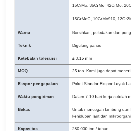
15CrMo, 35CrMo, 42CrMo, 20C
15GrMoG, 10GrMo910, 12Gr2M
T22, P22, P5, P9, WB36
Warna
Bersihkan, peledakan dan peng
Teknik
Digulung panas
Ketebalan
toleransi
± 0,15 mm
MOQ
25 ton. Kami juga dapat mener
Ekspor pengepakan
Paket Standar Ekspor Layak Lau
kebutuhan.
Waktu pengiriman
Dalam 7-10 hari kerja setelah m
Bekas
Untuk mencegah lambung dari ko
kehidupan laut dan mikroorgan
geladak dll.
Kapasitas
250.000 ton / tahun