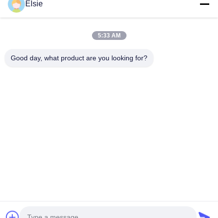
Elsie
Rumah
Produk
5:33 AM
Tentang Kami
Good day, what product are you looking for?
Tur Pabrik
Kontrol Kualitas
Hubungi Kami
Permintaan Penawaran
Follow Us
©2020- ZHANGJIAGANG HUA DONG ENERGY TECHNOLOGY CO.,LTD.