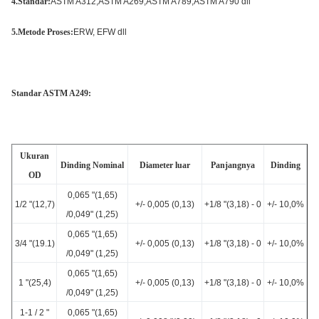
4.Standar:
ASTM A312;ASTM A269;ASTM A789;ASTM A790 dll
5.Metode Proses:
ERW, EFW dll
Standar ASTM A249:
Ukuran
Dinding Nominal
Diameter luar
Panjangnya
Dinding
OD
0,065 "(1,65)
1/2 "(12,7)
+/- 0,005 (0,13)
+1/8 "(3,18) - 0
+/- 10,0%
/0,049" (1,25)
0,065 "(1,65)
3/4 "(19.1)
+/- 0,005 (0,13)
+1/8 "(3,18) - 0
+/- 10,0%
/0,049" (1,25)
0,065 "(1,65)
1 "(25,4)
+/- 0,005 (0,13)
+1/8 "(3,18) - 0
+/- 10,0%
/0,049" (1,25)
1-1 / 2 "
0,065 "(1,65)