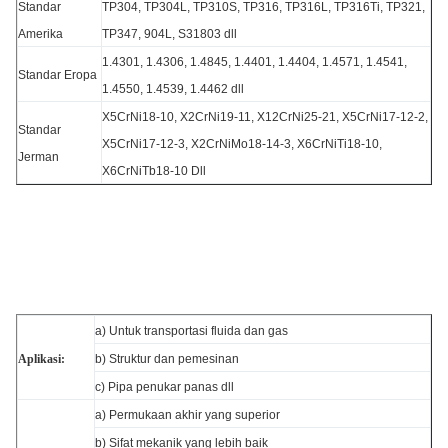
Standar
TP304, TP304L, TP310S, TP316, TP316L, TP316Ti, TP321,
Amerika
TP347, 904L, S31803 dll
1.4301, 1.4306, 1.4845, 1.4401, 1.4404, 1.4571, 1.4541,
Standar Eropa
1.4550, 1.4539, 1.4462 dll
X5CrNi18-10, X2CrNi19-11, X12CrNi25-21, X5CrNi17-12-2,
Standar
X5CrNi17-12-3, X2CrNiMo18-14-3, X6CrNiTi18-10,
Jerman
X6CrNiTb18-10 Dll
a) Untuk transportasi fluida dan gas
Aplikasi:
b) Struktur dan pemesinan
c) Pipa penukar panas dll
a) Permukaan akhir yang superior
b) Sifat mekanik yang lebih baik