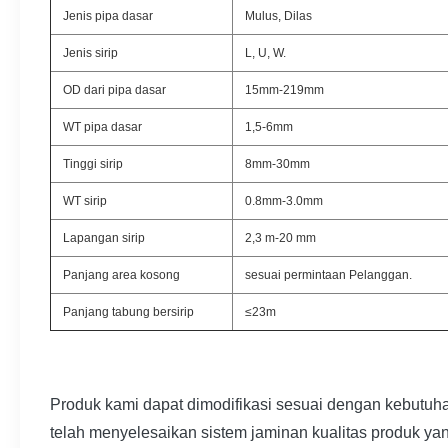
Jenis pipa dasar
Mulus, Dilas
Jenis sirip
L, U, W.
OD dari pipa dasar
15mm-219mm
WT pipa dasar
1,5-6mm
Tinggi sirip
8mm-30mm
WT sirip
0.8mm-3.0mm
Lapangan sirip
2,3 m-20 mm
Panjang area kosong
sesuai permintaan Pelanggan.
Panjang tabung bersirip
≤23m
Produk kami dapat dimodifikasi sesuai dengan kebutuha
telah menyelesaikan sistem jaminan kualitas produk yang