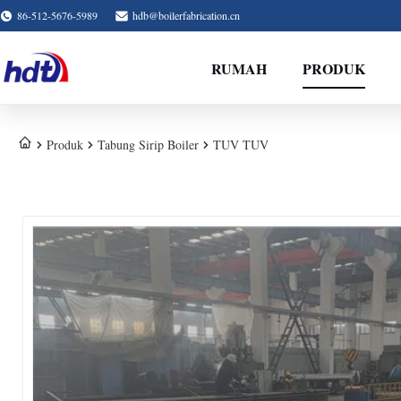
86-512-5676-5989
hdb@boilerfabrication.cn
RUMAH
PRODUK
Produk
Tabung Sirip Boiler
TUV TUV