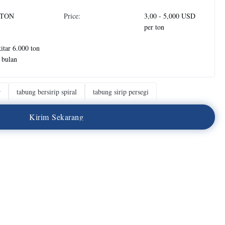
 TON
Price:
3,00 - 5,000 USD
per ton
itar 6.000 ton
 bulan
r
tabung bersirip spiral
tabung sirip persegi
K
i
r
i
m
S
e
k
a
r
a
n
g