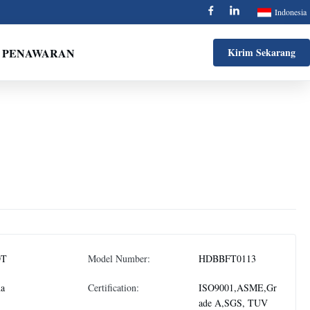
Indonesia
 PENAWARAN
Kirim Sekarang
DT
Model Number:
HDBBFT0113
na
Certification:
ISO9001,ASME,Gr
ade A,SGS, TUV