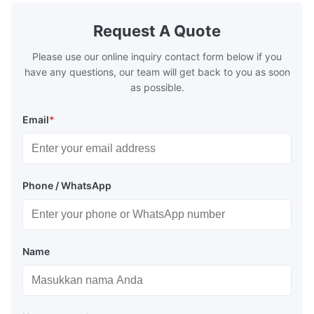
generally water. The exhaust from the
generally w
boilers is generally in the temperature
boilers is g
Request A Quote
range of 200°C – 250°C, so there
range of 20
huge
Please use our online inquiry contact form below if you
have any questions, our team will get back to you as soon
as possible.
Email
*
Phone / WhatsApp
Name