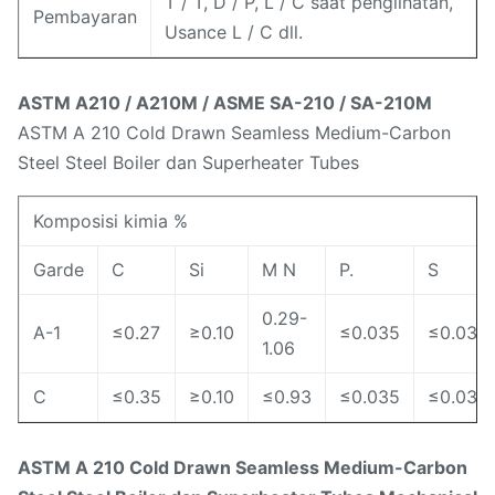
T / T, D / P, L / C saat penglihatan,
Pembayaran
Usance L / C dll.
ASTM A210 / A210M / ASME SA-210 / SA-210M
ASTM A 210 Cold Drawn Seamless Medium-Carbon
Steel Steel Boiler dan Superheater Tubes
Komposisi kimia %
Garde
C
Si
M N
P.
S
0.29-
A-1
≤0.27
≥0.10
≤0.035
≤0.035
1.06
C
≤0.35
≥0.10
≤0.93
≤0.035
≤0.035
ASTM A 210 Cold Drawn Seamless Medium-Carbon