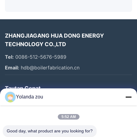
ZHANGJIAGANG HUA DONG ENERGY
TECHNOLOGY CO.,LTD
Tel:
0086-512-5676-5989
Email:
hdb@boilerfabrication.cn
Tautan Cepat
Yolanda zou
Rumah
Produk
5:52 AM
Tentang Kami
Good day, what product are you looking for?
Tur Pabrik