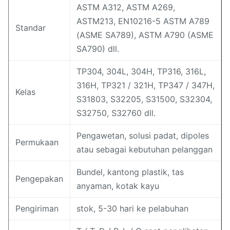
ASTM A312, ASTM A269,
ASTM213, EN10216-5 ASTM A789
Standar
(ASME SA789), ASTM A790 (ASME
SA790) dll.
TP304, 304L, 304H, TP316, 316L,
316H, TP321 / 321H, TP347 / 347H,
Kelas
S31803, S32205, S31500, S32304,
S32750, S32760 dll.
Pengawetan, solusi padat, dipoles
Permukaan
atau sebagai kebutuhan pelanggan
Bundel, kantong plastik, tas
Pengepakan
anyaman, kotak kayu
Pengiriman
stok, 5-30 hari ke pelabuhan