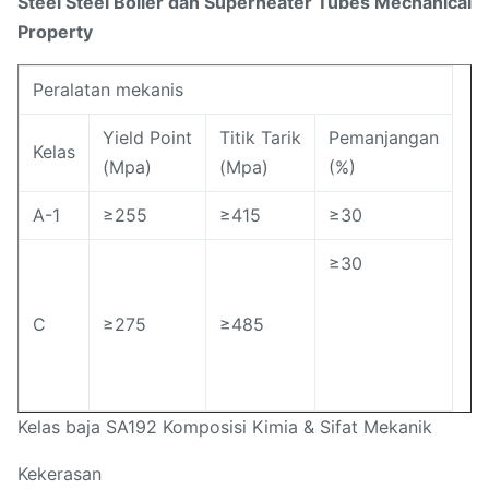
Steel Steel Boiler dan Superheater Tubes Mechanical
Property
Peralatan mekanis
Yield Point
Titik Tarik
Pemanjangan
Kelas
(Mpa)
(Mpa)
(%)
A-1
≥255
≥415
≥30
≥30
C
≥275
≥485
Kelas baja SA192 Komposisi Kimia & Sifat Mekanik
Kekerasan