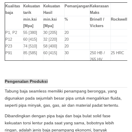
P22
0,05-
0,30-
0,025
0,025
0,50
1.90-2.60
0.87-
Kualitas
Kekuatan
Kekuatan
Pemanjangan
Kekerasan
0,15
0,60
1.13
baja
tarik
Hasil
Maks
P91
0,08-
0,30-
0,020
0,010
0,20-
8.00-9.50
0.85-
min.ksi
min.ksi
%
Brinell /
Rockwell
0,12
0,60
0,50
1.05
[Mpa]
[Mpa]
Vickers
P92
0,07-
0,30-
0,020
0,010
0,50
8.50-9.50
0,30-
P1, P2
55 [380]
30 [205]
20
0,13
0,60
0,60
P12
60 [415]
32 [220]
20
P23
74 [510]
58 [400]
20
P91
85 [585]
60 [415]
30
250 HB /
25 HRC
265 HV
P92, P911
90 [620]
64 [440]
30
250 HB /
25 HRC
265 HV
P122
90 [620]
58 [400]
30
250 HB /
25 HRC
Pengenalan Produksi
265 HV
Tabung baja seamless memiliki penampang berongga, yang
digunakan pada sejumlah besar pipa untuk mengalirkan fluida,
seperti pipa minyak, gas, gas, air dan material padat tertentu.
Dibandingkan dengan pipa baja dan baja bulat solid fase
kekuatan torsi lentur pada saat yang sama, bobotnya lebih
ringan, adalah jenis baja penampang ekonomi, banyak