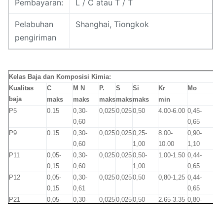
Pembayaran:
L / C atau T / T
Pelabuhan
Shanghai, Tiongkok
pengiriman
Kelas Baja dan Komposisi Kimia:
Kualitas
C
M N
P.
S
Si
Kr
Mo
baja
maks
maks
maks
maks
maks
min
P5
0.15
0,30-
0,025
0,025
0,50
4.00-6.00
0,45-
0,60
0,65
P9
0.15
0,30-
0,025
0,025
0,25-
8.00-
0,90-
0,60
1,00
10.00
1,10
P11
0,05-
0,30-
0,025
0,025
0,50-
1.00-1.50
0,44-
0,15
0,60
1,00
0,65
P12
0,05-
0,30-
0,025
0,025
0,50
0,80-1,25
0,44-
0,15
0,61
0,65
P21
0,05-
0,30-
0,025
0,025
0,50
2.65-3.35
0,80-
0,15
0,60
1,06