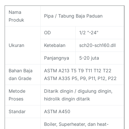
Nama
Pipa / Tabung Baja Paduan
Produk
OD
1/2 "-24"
Ukuran
Ketebalan
sch20-sch160.dll
Panjangnya
5-20 juta
Bahan Baja
ASTM A213 T5 T9 T11 T12 T22
dan Grade
ASTM A335 P5, P9, P11, P12, P22
Metode
Ditarik dingin / digulung dingin,
Proses
hidrolik dingin ditarik
Standar
ASTM A450
Boiler, Superheater, dan heat-