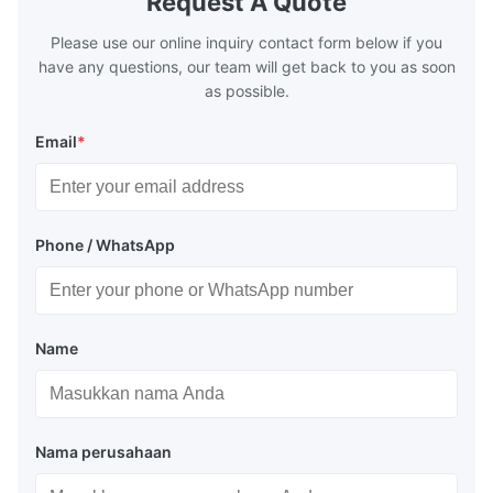
Request A Quote
range of 200°C – 250°C, so there
range of 20
huge
Please use our online inquiry contact form below if you
have any questions, our team will get back to you as soon
as possible.
Email
*
Phone / WhatsApp
Name
Nama perusahaan