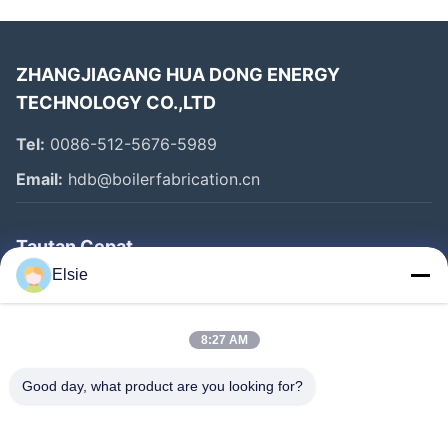
ZHANGJIAGANG HUA DONG ENERGY
TECHNOLOGY CO.,LTD
Tel:
0086-512-5676-5989
Email:
hdb@boilerfabrication.cn
Tautan Cepat
Elsie
Rumah
Produk
8:27 AM
Tentang Kami
Good day, what product are you looking for?
Tur Pabrik
Kontrol Kualitas