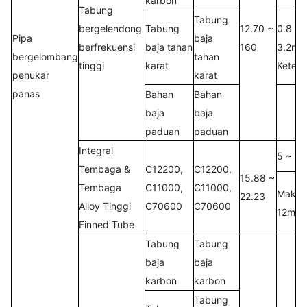
karbon
Tabung
Tabung
bergelendong
Tabung
12.70 ~
0.8 ~
Pipa
baja
berfrekuensi
baja tahan
160
3.2m
bergelombang
tahan
tinggi
karat
Keteba
penukar
karat
panas
Bahan
Bahan
baja
baja
paduan
paduan
Integral
5 ~ 9F
Tembaga &
C12200,
C12200,
15.88 ~
Tembaga
C11000,
C11000,
Maksi
22.23
Alloy Tinggi
C70600
C70600
12mm.
Finned Tube
Tabung
Tabung
baja
baja
karbon
karbon
Tabung