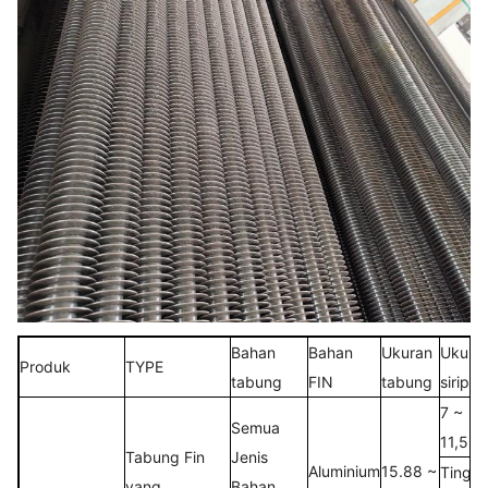
Bahan
Bahan
Ukuran
Ukura
Produk
TYPE
tabung
FIN
tabung
sirip
7 ~
Semua
11,5FP
Tabung Fin
Jenis
Aluminium
15.88 ~
Tinggi
yang
Bahan