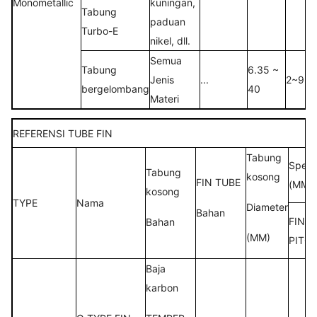
Monometallic
kuningan,
Tabung
paduan
Turbo-E
nikel, dll.
Semua
Tabung
6.35 ~
Jenis
...
2~9FP
bergelombang
40
Materi
REFERENSI TUBE FIN
Tabung
Spesif
Tabung
kosong
FIN TUBE
(MM)
kosong
TYPE
Nama
Diameter
Bahan
FIN
Bahan
(MM)
PITC
Baja
karbon