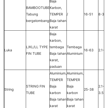
Baja
BAMBOOTUBE
Karbon,
Tabung
TEMPER
/
16-51
8-30
bergelombang
Baja tahan
karat
Baja
karbon,
L/KL/LL TYPE
tembaga
Tembaga
Luka
16-63
2.1-5
FIN TUBE
Baja tahan
Aluminium
karat,
paduan
Aluminium,
Aluminium,
TEMPER
TEMPER
STRING FIN
Baja
Baja
2.1-
String
25-38
TUBE
karbon
karbon
3.5
Baja tahan
Baja tahan
karat
karat