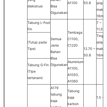
A1100
50.8
sirip
diekstrusi
Bisa
maksi
Digunakan
16mm
Tabung L-Foot
7 ~
Fin
11,5FP
Tembaga
Tinggi
Semua
C1100,
(Tutup pada
sirip
Jenis
C1220
Tipe)
12.70 ~
maksi
Bahan
50.8
16mm
Bisa
Aluminium
Digunakan
Tabung G-Fin
A1100,
(Tipe
A1050,
tertanam)
A1060
A179
Tabung
tabung
baja
1.5 ~ 
baja
karbon