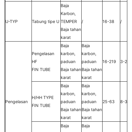
Baja
Karbon,
U-TYP
Tabung tipe U
TEMPER
/
16-38
/
Baja tahan
karat
Baja
Baja
Pengelasan
karbon,
karbon,
HF
paduan
paduan
16-219
3-25
FIN TUBE
Baja tahan
Baja tahan
karat
karat
Baja
Baja
karbon,
karbon,
H/HH TYPE
Pengelasan
paduan
paduan
25-63
8-30
FIN TUBE
Baja tahan
Baja tahan
karat
karat
Baja
Baja