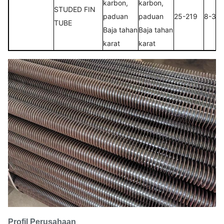
karbon,
karbon,
STUDED FIN
paduan
paduan
25-219
8-30
TUBE
Baja tahan
Baja tahan
karat
karat
Profil Perusahaan