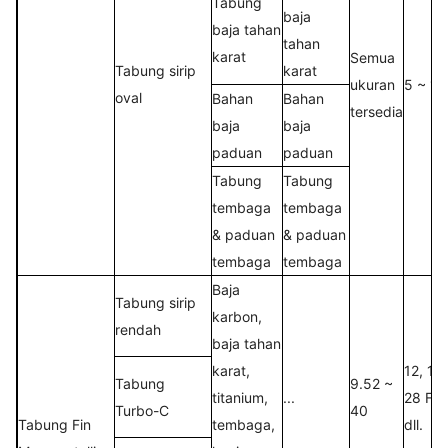
Tabung
baja
baja tahan
tahan
karat
Semua
Tabung sirip
karat
ukuran
5 ~ 15
oval
Bahan
Bahan
tersedia
baja
baja
paduan
paduan
Tabung
Tabung
tembaga
tembaga
& paduan
& paduan
tembaga
tembaga
Baja
Tabung sirip
karbon,
rendah
baja tahan
karat,
12, 16
Tabung
9.52 ~
titanium,
...
28 FPI
Turbo-C
40
Tabung Fin
tembaga,
dll.