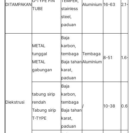
G-TYPE FIN
TEMPER,
DITAMPAKAN
Aluminium
16-63
2.1-5
TUBE
stainless
steel,
paduan
Baja
METAL
karbon,
tunggal
tembaga
Tembaga
8-51
1.6-1
METAL
Baja tahan
Aluminium
gabungan
karat,
paduan
Baja
tabung sirip
karbon,
Diekstrusi
rendah
tembaga
/
10-38
0.6-2
Tabung sirip
Baja tahan
T-TYPE
karat,
paduan