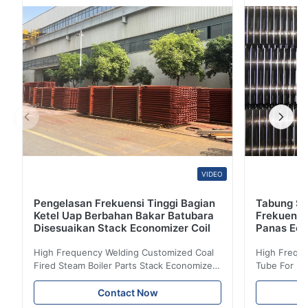
mendinginkan atau mengkondensasi cairan proses
dengan suhu tinggi di tabung.dan juga disebut
"exchanger panas ...
VIDEO
Pengelasan Frekuensi Tinggi Bagian
Tabung Sir
Ketel Uap Berbahan Bakar Batubara
Frekuensi
Disesuaikan Stack Economizer Coil
Panas Eco
High Frequency Welding Customized Coal
High Freque
Fired Steam Boiler Parts Stack Economizer
Tube For Ec
Coil Boiler economizer Boiler Economizer is
economizer 
the energy improving device that helps to
energy impr
Contact Now
reduce the cost of operation by saving the
reduce the 