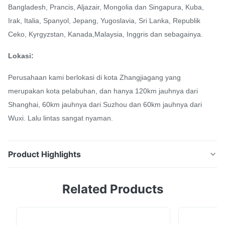
Bangladesh, Prancis, Aljazair, Mongolia dan Singapura, Kuba,
Irak, Italia, Spanyol, Jepang, Yugoslavia, Sri Lanka, Republik
Ceko, Kyrgyzstan, Kanada,Malaysia, Inggris dan sebagainya.
Lokasi:
Perusahaan kami berlokasi di kota Zhangjiagang yang
merupakan kota pelabuhan, dan hanya 120km jauhnya dari
Shanghai, 60km jauhnya dari Suzhou dan 60km jauhnya dari
Wuxi. Lalu lintas sangat nyaman.
Product Highlights
Promosi Pertukaran Panas Spiral Fin Tube Crimped
Related Products
Fined Tubes suku cadang Pengantar Produk Mesin
pendingin udara, dengan udara lingkungan sebagai
media pendingin, adalah peralatan untuk