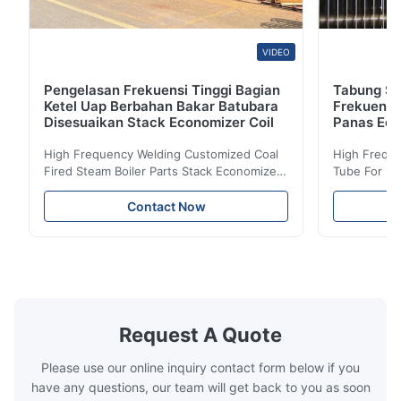
VIDEO
Pengelasan Frekuensi Tinggi Bagian
Tabung Sir
Ketel Uap Berbahan Bakar Batubara
Frekuensi
Disesuaikan Stack Economizer Coil
Panas Eco
High Frequency Welding Customized Coal
High Freque
Fired Steam Boiler Parts Stack Economizer
Tube For Ec
Coil Boiler economizer Boiler Economizer is
economizer 
the energy improving device that helps to
energy impr
Contact Now
reduce the cost of operation by saving the
reduce the 
fuel. The economizer in Boiler tends to
fuel. The ec
make the system more energy efficient. In
make the sy
boilers, economizers are generally
boilers, ec
designed to exchange heat with the fluid,
designed to
generally water. The exhaust from the
generally w
boilers is generally in the temperature
boilers is g
Request A Quote
range of 200°C – 250°C, so there
range of 20
huge
Please use our online inquiry contact form below if you
have any questions, our team will get back to you as soon