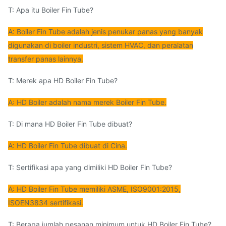
T: Apa itu Boiler Fin Tube?
A: Boiler Fin Tube adalah jenis penukar panas yang banyak
digunakan di boiler industri, sistem HVAC, dan peralatan
transfer panas lainnya.
T: Merek apa HD Boiler Fin Tube?
A: HD Boiler adalah nama merek Boiler Fin Tube.
T: Di mana HD Boiler Fin Tube dibuat?
A: HD Boiler Fin Tube dibuat di Cina.
T: Sertifikasi apa yang dimiliki HD Boiler Fin Tube?
A: HD Boiler Fin Tube memiliki ASME, ISO9001:2015,
ISOEN3834 sertifikasi.
T: Berapa jumlah pesanan minimum untuk HD Boiler Fin Tube?