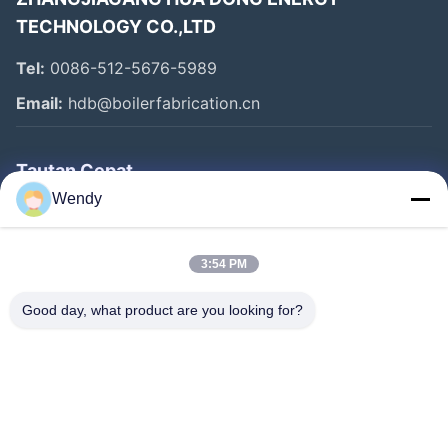
TECHNOLOGY CO.,LTD
Tel:
0086-512-5676-5989
Email:
hdb@boilerfabrication.cn
Tautan Cepat
Wendy
Rumah
Produk
3:54 PM
Tentang Kami
Good day, what product are you looking for?
Tur Pabrik
Kontrol Kualitas
Hubungi Kami
Permintaan Penawaran